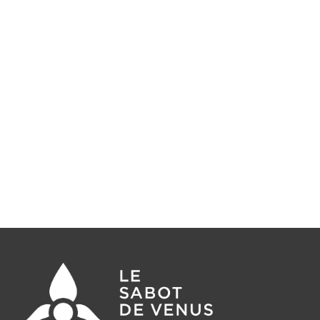
sabotdevenusbooking@gmail.com
ADRESSE :
Le Sabot de Vénus
879 Grande Rue, Val Thorens
73440 Les Belleville
France