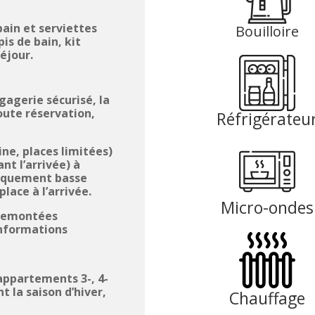
 bain et serviettes
Bouilloire
s de bain, kit
éjour.
gagerie sécurisé, la
toute réservation,
Réfrigérateu
ne, places limitées)
nt l’arrivée) à
uniquement basse
place à l’arrivée.
Micro-ondes
 remontées
informations
ppartements 3-, 4-
t la saison d’hiver,
Chauffage