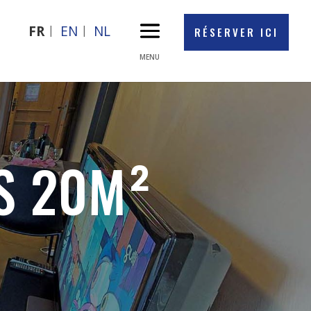
FR
EN
NL
RÉSERVER ICI
S 20M²